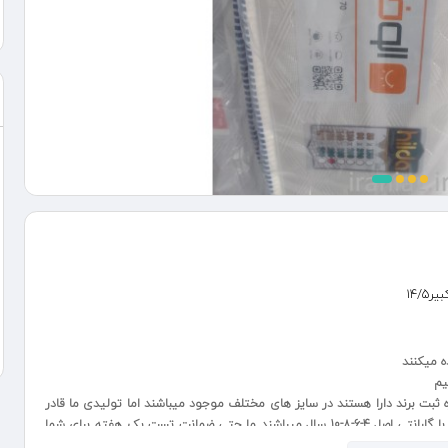
14/
 میکنند
یم
 ثبت برند دارا هستند در سایز های مختلف موجود میباشند اما تولیدی ما قادر
به ساخت اندازه های دلخواه شما هم هست. تمامی تشک ها با گارانتی اصل 4-6-8-10 سال میباشند ما حتی ضمانت تست یک هفته برای شما
ل مبلغ برگشت داده شده و تشک تحویل میگیریم..