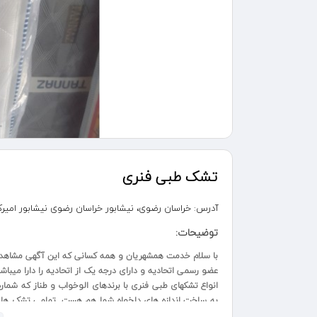
تشک طبی فنری
آدرس:
خراسان رضوی، نیشابور خراسان رضوی نیشابور امیرکبیر5
توضیحات:
با سلام خدمت همشهریان و همه کسانی که این آگهی مشاهده
عضو رسمی اتحادیه و دارای درجه یک از اتحادیه را دارا میباش
انواع تشکهای طبی فنری با برندهای الوخواب و طناز که شماره
عزیزان داریم که اگر به هردلیل نیاز شما رو برآورده نکرد اص