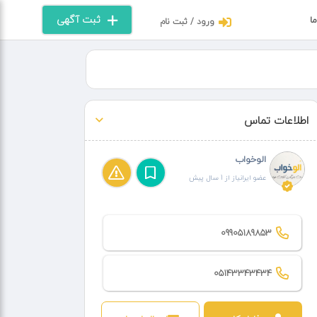
ثبت آگهی
ما
ورود / ثبت نام
اطلاعات تماس
الوخواب
عضو ایرانیاز از 1 سال پیش
09905189853
05143343434