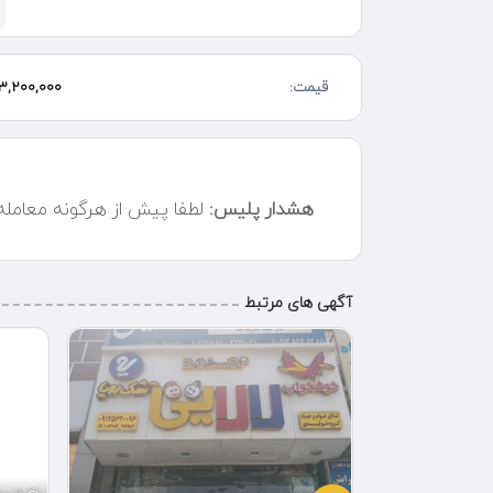
و مرغوب به صرفه تر از چوب
گزینه سوم محافظ تشکهای ضد آب و معمولی
قیمت:
3,200,000 تومان
برای استعلام قیمت پیام و یا چت در خدمت شما هستیم
میتونید مارو در گوگل پیدا کنید کافی سرچ کنید «الوخواب»
آدرس نیشابور امیرکبیر - امیرکبیر14/5 فروشگاه الوخواب
هشدار پلیس:
لطفا پیش از هرگونه معامل
آگهی های مرتبط