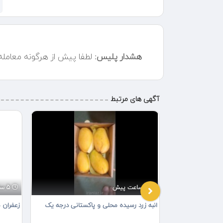
حجم بالا و تامین سریع
هشدار پلیس:
لطفا پیش از هرگونه معامل
آگهی های مرتبط
9 ساعت پیش
5 ساعت پیش
بات تک زر
انبه زرد رسیده محلی و پاکستانی درجه یک
زعفران م