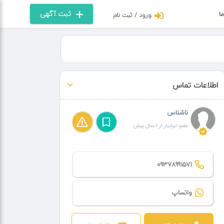
ثبت آگهی
ما
ورود / ثبت نام
اطلاعات تماس
ناشناس
عضو ایرانیاز از 1 سال پیش
09378991571
واتساپ