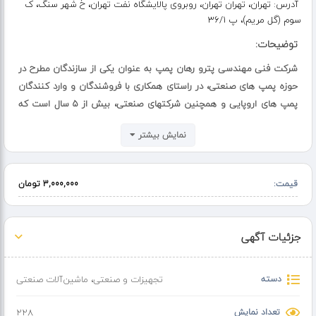
آدرس:
تهران، تهران تهران، روبروی پالایشگاه نفت تهران، خ شهر سنگ، ک
سوم (گل مریم)، پ 36/1
توضیحات:
شرکت فنی مهندسی پترو رهان پمپ به عنوان یکی از سازندگان مطرح در
حوزه پمپ های صنعتی، در راستای همکاری با فروشندگان و وارد کنندگان
پمپ های اروپایی و همچنین شرکتهای صنعتی، بیش از 5 سال است که
اقدام به راه اندازی واحد خدمات تخصصی خود در حوزه های ذیل نموده
نمایش بیشتر
است.
- تست تخصصی و صدور گزارش و گواهی تایید عملکرد پمپ های صنعتی
قیمت:
3,000,000 تومان
- تعمیر و ساخت قطعات یدکی مورد نیاز و در نتیجه ارائه خدمات پس از
فروش
- ساخت شاسی و کوپلینگ بر اساس استاندارد API
جزئیات آگهی
- صدور گارانتی و تهیه شناسنامه فنی پمپ.
- نظارت بر نصب و راه اندازی پمپ در محل کارفرما.
دسته
تجهیزات و صنعتی
،
ماشین‌آلات صنعتی
- ساخت و اجرای پلان های مکانیکال سیل و انواع خدمات فنی و طراحی
دیگر
تعداد نمایش
228