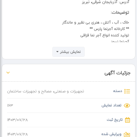
آدرس:
آذربایجان شرقی، تبریز
توضیحات:
خاک ، آب ، آتش ، هنری بی نظیر و ماندگار
** کارخانه آجرنما پارس **
تولید کننده انواع آجر نما قزاقی
آجرنما نسوز
در ابعاد و رنگهای متنوع
نمایش بیشتر
????+989122252026
☎️+982122643971
جزئیات آگهی
☎️+982122642935
باعث افتخار است که شما هم جزء مشتریان خوب ما باشید
سایت
دسته
تجهیزات و صنعتی
،
مصالح و تجهیزات ساختمان
https //www.ajorpars.com
اینستاگرام
تعداد نمایش
163
https //www.instagram.com/ajornama.pars
تاریخ ثبت
۱۴۰۳/۰۷/۲۸
ویرایش شده
۱۴۰۳/۰۷/۲۸