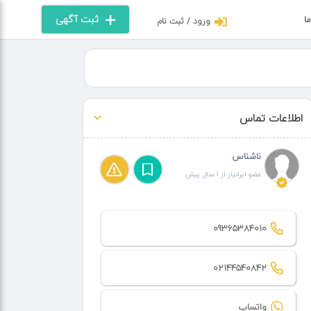
ثبت آگهی
ما
ورود / ثبت نام
اطلاعات تماس
ناشناس
عضو ایرانیاز از 1 سال پیش
09365384010
02144540842
واتساپ