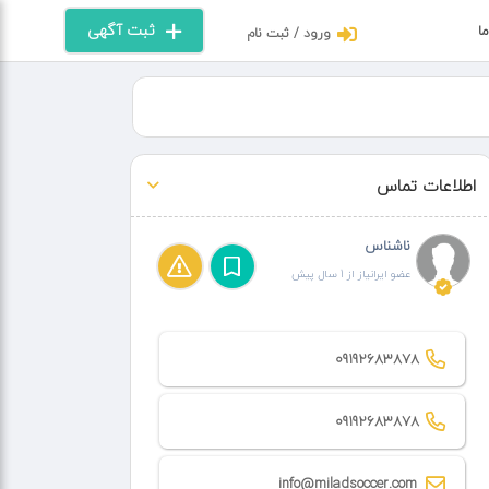
ثبت آگهی
ما
ورود / ثبت نام
اطلاعات تماس
ناشناس
عضو ایرانیاز از 1 سال پیش
09192683878
09192683878
info@miladsoccer.com