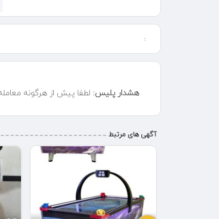
27 مهر ساعت 18
برای ثبت نام در وبینار کافیست ابتدا در سایت ثبت نام کنید
:
میزبان : وب سایت میلادساکر
با حضور اساتید :
استاد بیژن عزیزی
هشدار پلیس:
لطفا پیش از هرگونه معامل
میلاد اسماعیلی
عظیم کلانتری
میلاد بابائی
اساتید را بیشتر بشناسید:
آگهی های مرتبط
استاد بیژن عزیزی:
دارای لایسنس A از یوفا
مربی و فعال در کشور کانادا
مدرس دوره های مربیگری
نماینده باشگاه لیورپول در کانادا