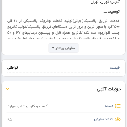
آدرس:
تهران، تهران
توضیحات:
خدمات تزریق پلاستیک(اجرتی)تولید قطعات وظروف پلاستیکی از 20 الی
1500 گرم با مجهز ترین و بروز ترین دستگاهای تزریق پلاستیک/تولید کاتریج
چسب اکواریوم سه تکه /کاتریج همراه نازل و پیستون درسایزهای 47 و 50
میل/خدمات تزریق پلاستیک با بهترین وبا کیفیت ترین مواد اولیه/بهترین
قیمت با توجه به نوسانات بازار/قبول سفارش از سراسر کشور/جهت کسب
نمایش بیشتر
اطلاعات بیشترباشماره تلفنهای 09122580263 و 09190880053 تماس حاصل
فرمایید/
قیمت:
توافقی
جزئیات آگهی
دسته
کسب و کار
،
پیشه و مهارت
تعداد نمایش
185