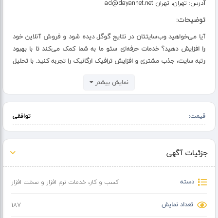
آدرس:
تهران، تهران ad@dayannet.net
توضیحات:
آیا می‌خواهید وب‌سایتتان در نتایج گوگل دیده شود و فروش آنلاین خود
را افزایش دهید؟ خدمات حرفه‌ای سئو ما به شما کمک می‌کند تا با بهبود
رتبه سایت، جذب مشتری و افزایش ترافیک ارگانیک را تجربه کنید. با تحلیل
دقیق و استراتژی‌های موثر، سایت شما را به صدر نتایج جستجو می‌رسانیم.
نمایش بیشتر
آیا به دنبال دیده شدن بیشتر در نتایج گوگل و جذب مشتریان جدید
هستید؟ ما با ارائه خدمات حرفه‌ای سئو (بهینه‌سازی موتور جستجو)، به
قیمت:
توافقی
شما کمک می‌کنیم تا رتبه وب‌سایتتان را در نتایج جستجو بهبود دهید و
ترافیک ارگانیک را افزایش دهید. با تحلیل‌های دقیق و استفاده از
جدیدترین تکنیک‌های سئو، محتوای سایت شما را بهینه می‌کنیم تا به
جزئیات آگهی
راحتی توسط کاربران و موتورهای جستجو پیدا شود. هدف ما رشد
کسب‌وکار شما و افزایش فروش آنلاین است. با ما تماس بگیرید و از
دسته
کسب و کار
،
خدمات نرم افزار و سخت افزار
مشاوره رایگان بهره‌مند شوید!
تعداد نمایش
187