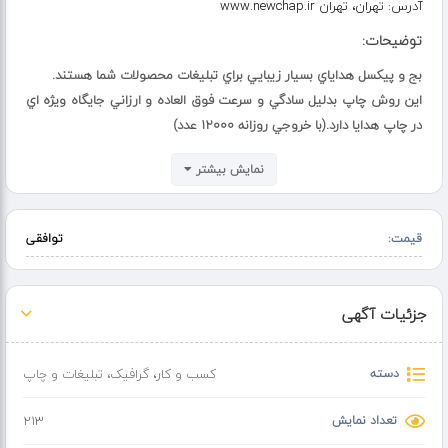
آدرس:
تهران، تهران www.newchap.ir
توضیحات:
بج و پيکسل هداياي بسيار زيبايي براي تبليغات محصولات شما هستند.
اين روش چاپ بدليل سادگي و سرعت فوق العاده و ارزاني جايگاه ويژه اي
در چاپ هدايا دارد.(با خروجي روزانه 12000 عدد)
مزيت ديگر آن، امکان چاپ در تيراژ پايين و حتي يک عدد است.
نمایش بیشتر
نیوچاپ قادر است بج هاي بسيار زيبايي در ابعاد زير توليد نمايد :
قالب پيکسل - بج 37 ميليمتر
قیمت:
توافقی
قالب پيکسل - بج 44 ميليمتر
جزئیات آگهی
قالب پيکسل - بج 58 ميليمتر
دسته
کسب و کار
،
گرافیک، تبلیغات و چاپ
قالب پيکسل - بج 75 ميليمتر
تعداد نمایش
213
براي آگاهي از قيمت ها و نحوه سفارش با ما تماس بگيريد .