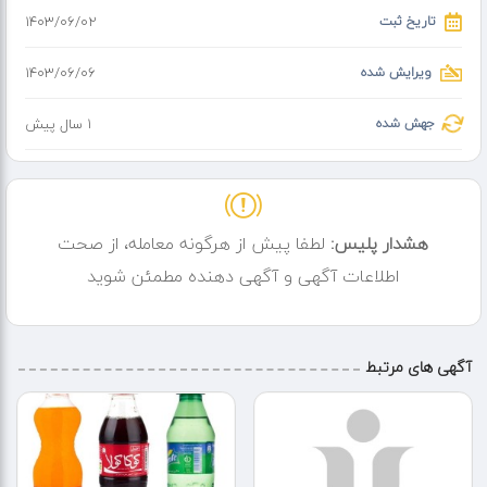
عکس های بالا واقعی و از محصول خودمون هست !
تاریخ ثبت
۱۴۰۳/۰۶/۰۲
برای اطلاعات بیشتر باهامون تماس بگیرین هر توضیحی نیاز داشته باشین
درخدمتتونم:
09104963092
ویرایش شده
۱۴۰۳/۰۶/۰۶
09305802439
جهش شده
1 سال پیش
هشدار پلیس:
لطفا پیش از هرگونه معامله، از صحت
اطلاعات آگهی و آگهی دهنده مطمئن شوید
آگهی های مرتبط