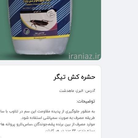
حشره کش تیگر
آدرس:
البرز، ماهدشت
توضیحات:
به منظور جلوگیری از پدیده مقاومت این سم در تناوب با سا
طریقه مصرف:به صورت سمپاشی استفاده شود.
موارد مصرف:از بین برنده پشه،جوندگان ،ساس،لارو پروانه ها
بسته بندی: 22 عدد در هر کارتن
درجه کیفیA