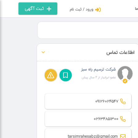
ثبت آگهی
ما
ورود / ثبت نام
اطلاعات تماس
شرکت ترسیم راه سبز
عضو ایرانیاز از 2 سال پیش
09126024547
02634851300
tarsimrahesabz@gmail.com