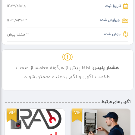
(( به شرط دیگه بند نشدن ))
تاریخ ثبت
۱۴۰۳/۰۵/۱۸
(( %100تضمینی ))
ویرایش شده
۱۴۰۴/۰۳/۰۲
بازکردن لوله ها با دستگاه های خودکار ونیمه اتوماتیک
جمعه هاتعطیل نیستیم
جهش شده
3 هفته پیش
استفاده از ماسک یکبار مصرف
استفاده از دستکش هنگام انجام کار
نظافت در انتهای کار
هشدار پلیس:
لطفا پیش از هرگونه معامله، از صحت
ضدعفونی وسایل مربوطه
اطلاعات آگهی و آگهی دهنده مطمئن شوید
کیفیت کار خوب راامتحان کنید
آگهی های مرتبط
VIP
VIP