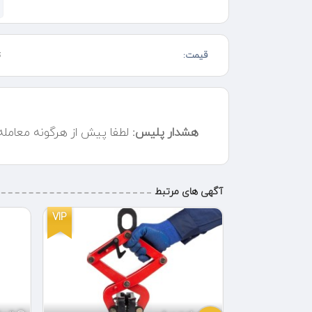
است. این ویژگی باعث می‌شود که وینچ‌های تکفاز تویو ب
قیمت:
ت
استفاده شده است که برای انجام کارهای مختلف در ارتفا
هشدار پلیس:
لطفا پیش از هرگونه معامل
مراحل نصب و راه‌اندازی وینچ تکفاز تویو: به سادگی و با دق
قلاب گردان متصل کنید. قلاب گردان با کیفیت عالی، به 
کنید. پس از اطمینان از نصب صحیح وینچ و قلاب، دستگاه
آگهی های مرتبط
ریموت، عملیات جابجایی را آغاز کنید.
VIP
VIP
کاربردهای وینچ تکفاز تویو: بسیار گسترده و متنوع است.
راه‌اندازی تجهیزات سنگین و جابجایی ابزارهای بزرگ است
بخش‌های تجاری، وینچ‌های تکفاز تویو برای بارگیری و تخلی
کاربردهای مهم این وینچ‌ها در انبارداری و مدیریت لجستیک 