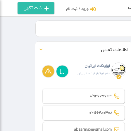
ثبت آگهی
ما
ورود / ثبت نام
اطلاعات تماس
ابزارمکث ایرانیان
عضو ایرانیاز از 2 سال پیش
09927777031
02166480308
abzarmax@gmail.com