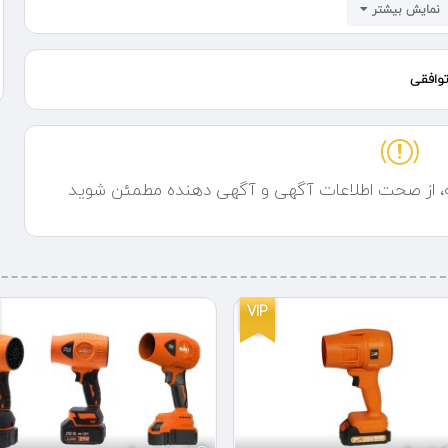
نمایش بیشتر
تناژ وینچ‌های تکفاز تویو: بسته به مدل و نوع آن‌ها متفاوت است و معمولاً ظرفیت جابجایی این وینچ‌ها از 500 کیلوگرم تا 2 تن متغیر
رای انجام طیف وسیعی از پروژه‌ها مناسب باشند، از پروژه‌های ساختمانی
وافقی
کوچک گرفته تا پروژه‌های بزرگ صنعتی. طول کفید سیم بکسل این وینچ‌ها معمولاً بین 20 تا 30 متر است، که امکان جابجایی بارها را
در ارتفاعات مختلف فراهم می‌کند. در مدل‌های خاصی از وینچ تویو، از جمله مدل با قلاب گردان با کیفیت عالی، 22 متر سیم بکسل
عات مناسب است.
ه، از صحت اطلاعات آگهی و آگهی دهنده مطمئن شوید
ت انجام می‌شود. ابتدا وینچ را در مکان مورد نظر مستقر کرده و با استفاده از
پیچ و مهره‌های مقاوم، آن را به سطح محکم متصل کنید. سپس، سیم بکسل 22 متری را از طریق مسیرهای مخصوص عبور دهید و به
شما این امکان را می‌دهد که بارها را به صورت ایمن و بدون پیچش جابجا
 را به منبع برق تکفاز متصل کرده و با استفاده از کنترل‌های دستی یا
VIP
 در صنعت ساخت و ساز، این وینچ‌ها برای جابجایی مصالح ساختمانی، نصب و
فاده می‌شوند. همچنین، در صنایع مختلف مانند معدن، حمل‌ونقل، و حتی در
ه کالاها، جابجایی تجهیزات و ماشین‌آلات سنگین کاربرد دارند. یکی دیگر از
است، جایی که نیاز به جابجایی مداوم بارها وجود دارد.