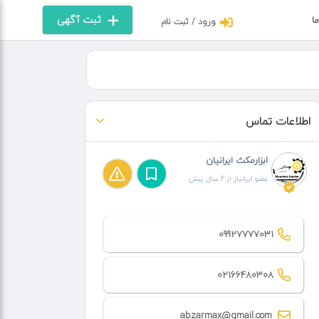
ثبت آگهی
ما
ورود / ثبت نام
اطلاعات تماس
ابزارمکث ایرانیان
عضو ایرانیاز از 2 سال پیش
09927777031
02166480308
abzarmax@gmail.com