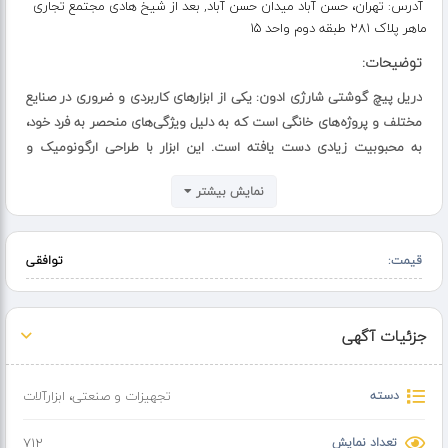
آدرس:
تهران، حسن آباد میدان حسن آباد, بعد از شیخ هادی مجتمع تجاری
ماهر پلاک ۲۸۱ طبقه دوم واحد 15
توضیحات:
دریل پیچ گوشتی شارژی ادون: یکی از ابزارهای کاربردی و ضروری در صنایع
مختلف و پروژه‌های خانگی است که به دلیل ویژگی‌های منحصر به فرد خود،
به محبوبیت زیادی دست یافته است. این ابزار با طراحی ارگونومیک و
عملکرد بی‌سیم، امکان استفاده آسان و راحت را در شرایط مختلف فراهم
نمایش بیشتر
می‌آورد. دریل پیچ گوشتی شارژی ادون با باتری‌های قدرتمند و با دوام،
بدون نیاز به سیم و اتصالات اضافی، آزادی عمل بیشتری را به کاربر می‌دهد
و به ویژه در مکان‌هایی که دسترسی به پریز برق دشوار است، کاربردی
قیمت:
توافقی
است.
کاربردهای اصلی دریل پیچ گوشتی شارژی ادون شامل:
جزئیات آگهی
1.سوار کردن و باز کردن پیچ‌ها: این ابزار به طور خاص برای پیچاندن و باز
دسته
تجهیزات و صنعتی
،
ابزارآلات
کردن پیچ‌ها طراحی شده است. با تنظیم گشتاور و سرعت، می‌توان پیچ‌ها
را با دقت و قدرت مناسب سفت یا شل کرد. این ویژگی به ویژه در پروژه‌های
تعداد نمایش
712
ساخت و ساز، نصب مبلمان، و تعمیرات خانگی مفید است.