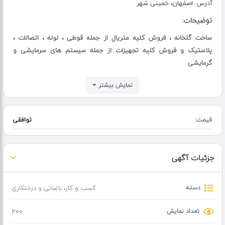
آدرس:
اصفهان، خمینی شهر
توضیحات:
ساخت گلخانه ، فروش کلیه متریال از جمله قوطی ، لوله ، اتصالات ،
پلاستیک و فروش کلیه تجهیزات از جمله سیستم های سرمایشی و
گرمایشی
اجرای صفر تا صد گلخانه های مدرن و هوشمند با بهترین متریال های روز
نمایش بیشتر
کلیه سازه ها و تجهیزات گلخانه ای ، طبق نقشه و مجوز سازمان نظام
مهندسی
قیمت:
توافقی
جزئیات آگهی
دسته
کسب و کار
،
باغبانی و درختکاری
تعداد نمایش
200