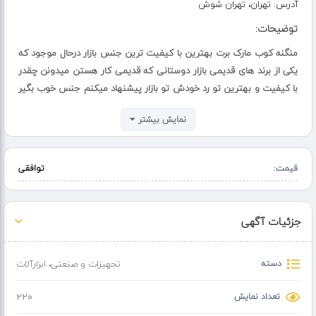
آدرس:
تهران، تهران شوش
توضیحات:
منگنه کوب مارک برت بهترین با کیفیت ترین جنس بازار درحال موجود که
یکی از برند های قدیمی بازار دوستانی که قدیمی کار هستن میدونن چقدر
با کیفیت و بهترین تو رد خودش تو بازار پیشنهاد میکنم جنس خوب بگیر
و با کیفیت به قیمت پولتو به جنس به درد نخور نده ممنون که توجه
نمایش بیشتر
میکنی چون بهترین برات اوردم برای شما که بهترینی...
قیمت:
توافقی
جزئیات آگهی
دسته
تجهیزات و صنعتی
،
ابزارآلات
تعداد نمایش
220