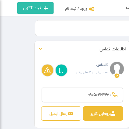
ثبت آگهی
ما
ورود / ثبت نام
اطلاعات تماس
ناشناس
عضو ایرانیاز از 2 سال پیش
09050223431
پروفایل کاربر
ارسال ایمیل