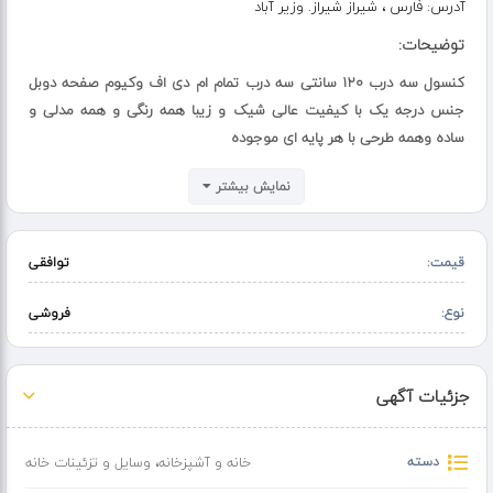
آدرس:
فارس ، شیراز شیراز. وزیر آباد
توضیحات:
کنسول سه درب 120 سانتی سه درب تمام ام دی اف وکیوم صفحه دوبل
جنس درجه یک با کیفیت عالی شیک و زیبا همه رنگی و همه مدلی و
ساده وهمه طرحی با هر پایه ای موجوده
پایه فلزی و پایه گنبدی به انتخاب مشتری
نمایش بیشتر
قیمت درج شده کنسول تک می باشد
آدرس انبار پخش تک و عمده
قیمت:
توافقی
میدان شهید شیرودی بلوار ولایت وزیر آباد 50 متر بعد از امامزاده کوچه 8
آخر کوچه انبار شیرازی
نوع:
فروشی
لوکیشن دقیق پایین آگهی هست
ساعت کار انبار همه روزه یکسره از 9 صبح تا 7 شب
جزئیات آگهی
روزهای جمعه و تعطیلی انبار یکسره باز هست
دسته
خانه و آشپزخانه
،
وسایل و تزئینات خانه