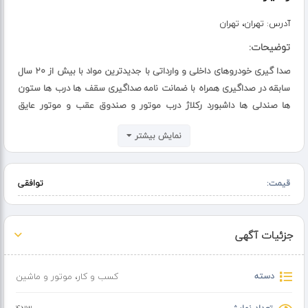
آدرس:
تهران، تهران
توضیحات:
صدا گیری خودروهای داخلی و وارداتی با جدیدترین مواد با بیش از ۲۰ سال
سابقه در صداگیری همراه با ضمانت نامه صداگیری سقف ها درب ها ستون
ها صندلی ها داشبورد رکلاژ درب موتور و صندوق عقب و موتور عایق
کاهش صدا و رطوبت درجه یک آلمانی صدا گیری طاقچه عقب صدا گیری
نمایش بیشتر
روو دری ها با کمترین قیمت همراه با ضمانت حتی در روزهای تعطیل در
کنار شما هستیم
قیمت:
توافقی
جزئیات آگهی
دسته
کسب و کار
،
موتور و ماشین