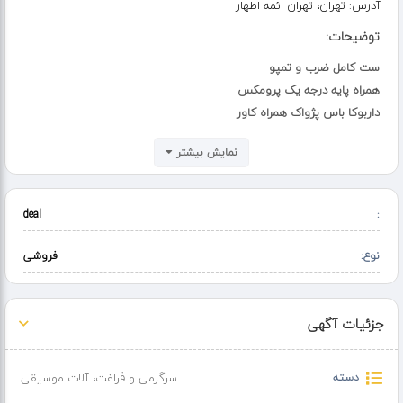
آدرس:
تهران، تهران ائمه اطهار
توضیحات:
ست کامل ضرب و تمپو
همراه پایه درجه یک پرومکس
داربوکا باس پژواک همراه کاور
ضرب بوشهری طلقی کیفیت عالی
نمایش بیشتر
مناسب برای آموزش و اجرا
مکان مناسب برای تست صدا و خرید
deal
:
نوع:
فروشی
جزئیات آگهی
دسته
سرگرمی و فراغت
،
آلات موسیقی