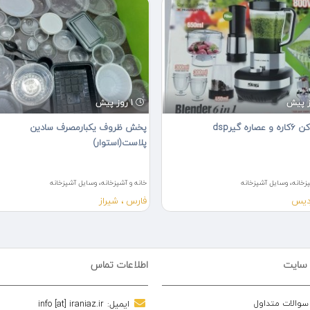
1 روز پیش
اره گیرdsp
پخش ظروف یکبارمصرف سادین
پلاست(استوار)
پزخانه، وسایل آشپزخانه
خانه و آشپزخانه، وسایل آشپزخانه
ردیس
فارس ، شیراز
 سایت
اطلاعات تماس
 سوالات متداول
ایمیل:
info [at] iraniaz.ir