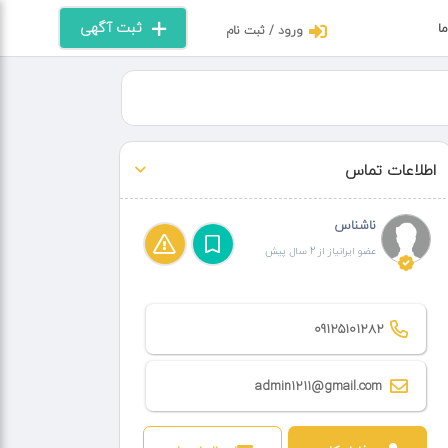
ثبت آگهی
ما
ورود / ثبت نام
اطلاعات تماس
ناشناس
عضو ایرانیاز از 2 سال پیش
09125101282
admin1211@gmail.com