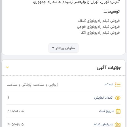
آدرس:
تهران، تهران خ ولیعصر نرسیده به سه راه جمهوری
توضیحات:
فروش فیلم رادیولوژی کداک
فروش فیلم رادیولوژی فوجی
فروش فیلم رادیولوژی اگفا
فیلم های رادیولوژی AGFA یکی از چهار برند مطرح فیلم های رادیولوژی
نمایش بیشتر
هستند که محصول کشور بلژیک می باشند.
این فیلم ها از نقره هالید (silver_halide) به همراه ترکیبی از نقره برمید (silver
جزئیات آگهی
bromide) و نقره کلرید (silver chloride) ساخته شده اند. این فیلم ها به دو
صورت آنالوگ و دیجیتال در دسترس هستند که هر کدام در سایزهای مشخصی
به بازار عرضه می شوند.
دسته
زیبایی و سلامت
،
پزشکی و سلامت
سایز بندی فیلم های دیجیتال با ابعاد 8*10، 10*12 و 14*17 اینچ روانه بازار شده
تعداد نمایش
19
اند.
تاریخ ثبت
۱۴۰۵/۰۴/۱۵
ویرایش شده
۱۴۰۵/۰۴/۱۵