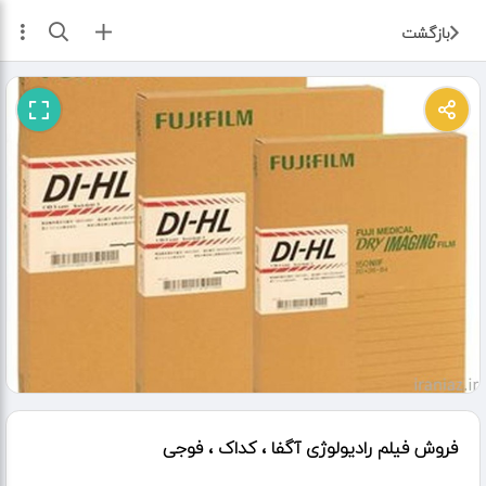
ثبت آگهی
بازگشت
فروش فیلم رادیولوژی آگفا ، کداک ، فوجی