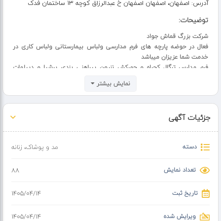
آدرس:
اصفهان، اصفهان اصفهان خ عبدالرزاق کوچه 13 ساختمان فدک
توضیحات:
شرکت بزرگ قماش جواد
فعال در حوضه پارچه های فرم مدارسی ولباس بیمارستانی ولباس کاری در
خدمت شما عزیزان میباشد
فرم مدارس ترگال کجراه و حمرکش ننرون پیراهنی یزدی پرشیا و دیپلمات
فاسنونی تنسل لی
نمایش بیشتر
شرکت ما اماده همکاری با تمام تولیدیهای کوچک و بزرگ کشور میباشد
فروش شرکت ما فقط به صورت طاقه و عمده میباشد
ما تنها نمایندگی فدک در شهر زیبای اصفهان هستیم
جزئیات آگهی
دسته
مد و پوشاک
،
زنانه
تعداد نمایش
88
تاریخ ثبت
۱۴۰۵/۰۴/۱۴
ویرایش شده
۱۴۰۵/۰۴/۱۴