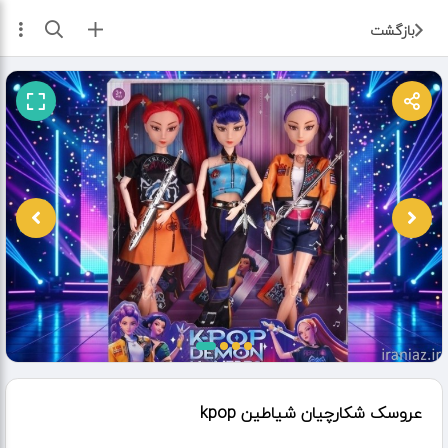
ثبت آگهی
بازگشت
عروسک شکارچیان شیاطین kpop