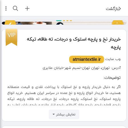
ثبت آگهی
بازگشت
VIP
خریدار نخ و پارچه استوک و درجات، ته طاقه، تیکه
پارچه
:وب سایت
atmiantextile.ir
آدرس:
تهران، تهران تهران-نسیم شهر-خیابان ملایری
توضیحات:
اگر به دنبال خریدار پارچه و نخ استوک با پرداخت نقدی و قیمت منصفانه
هستید، ما خریدار انواع پارچه و نخ عمده در سراسر ایران هستیم. خرید انواع
پارچه استوک، نخ استوک، پارچه درجات، نخ درجات، ته طاقه پارچه، تیکه
پارچه، قواره پارچه، پارچه مازاد کارخانه، پارچه انبار مانده و پارچه پایان تولید به
صورت تخصصی انجام می‌شود.
نمایش بیشتر
فرقی ندارد بار شما شامل پارچه‌های تریکو، گردباف، تاری پودی، مانتویی،