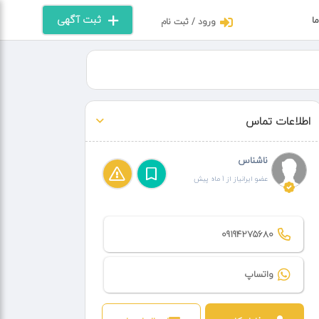
ثبت آگهی
ما
ورود / ثبت نام
اطلاعات تماس
ناشناس
عضو ایرانیاز از 1 ماه پیش
09194275680
واتساپ