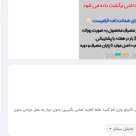
محمدرضا روستایی هستم مشاور تخصصی لاغری درخانه ماهی 8کیلو وزن کم کنید فقط کافیه تماس بگیرین بدون نیاز به عمل جراحی بدون
نمایش بیشتر