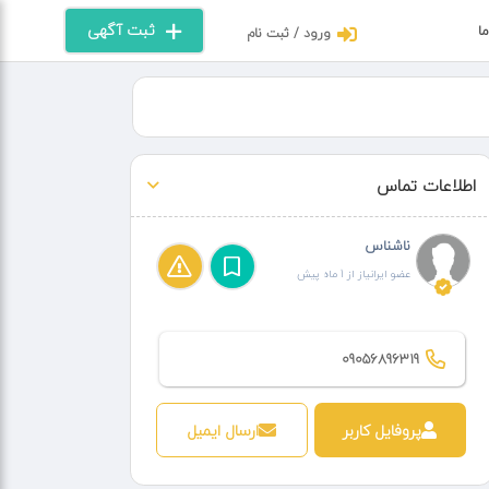
ثبت آگهی
ما
ورود / ثبت نام
اطلاعات تماس
ناشناس
عضو ایرانیاز از 1 ماه پیش
09056896319
پروفایل کاربر
ارسال ایمیل