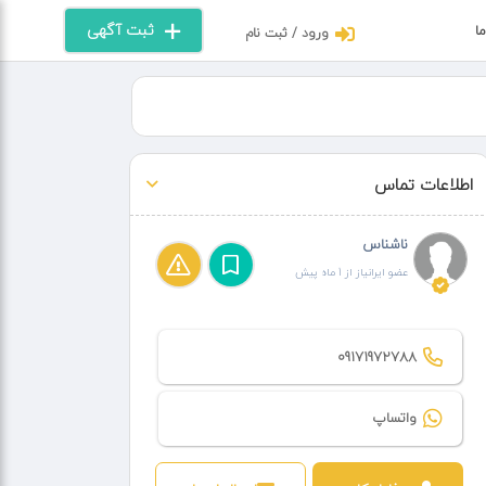
ثبت آگهی
ما
ورود / ثبت نام
اطلاعات تماس
ناشناس
عضو ایرانیاز از 1 ماه پیش
09171972788
واتساپ