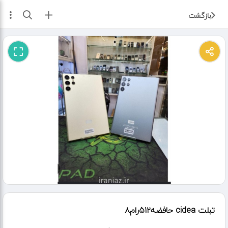
ثبت آگهی
بازگشت
تبلت cidea حافضه۵۱۲رام۸