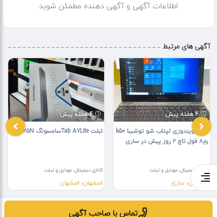
اطلاعات آگهی و آگهی دهنده مطمئن شوید
آگهی های مرتبط
4 هفته پیش
4 هفته پیش
تبلت ویندوزی لپتاب شو توشیبا k50
تبلت Tab A7Liteسامسونگ T225N
رم8 فول تاچ ۲ روز پیش در ساری
کالای دیجیتال، موبایل و تبلت
کالای دیجیتال، موبایل و تبلت
مازندران، ساری
اصفهان، اصفهان
تماس با صاحب آگهی