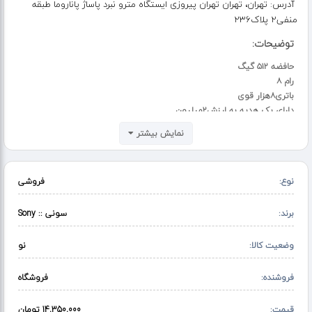
آدرس:
تهران، تهران تهران پیروزی ایستگاه مترو نبرد پاساژ پاناروما طبقه
منفی۲ پلاک۲۳۶
توضیحات:
حافضه ۵۱۲ گیگ
رام ۸
باتری۸هزار قوی
دارای پک هدیه به ارزش۲میلیون
google
نمایش بیشتر
هم خرید حضوری و هم ارسال داریم
آدرس ما تهران پیروزی ایستگاه مترو نبرد پاساژ پاناروما طبقه منفی۲ پلاک۲۳۶
شماره تماس ۰۹۱۹۳۲۹۰۲۸۷
نوع:
فروشی
۰۹۳۷۲۲۷۱۴۷۴
برند:
سونی :: Sony
وضعیت کالا:
نو
فروشنده:
فروشگاه
قیمت:
14,350,000 تومان