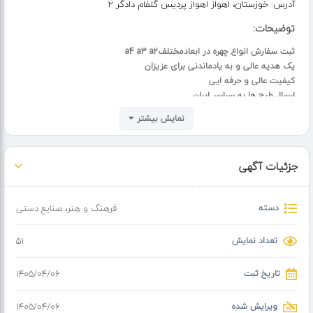
آدرس:
خوزستان، اهواز اهواز پردیس گلفام دادگر 2
توضیحات:
ثبت سفارش انواع چهره در ابعادمختلفa4 a3 a2
یک هدیه عالی و به یادماندنی برای عزیزان
کیفیت عالی و حرفه ایی
ارسال طرح ها به سراسر ایران
در صورت تمایل تماس بگیرید راهنمایی میکنم????
نمایش بیشتر
جزئیات آگهی
دسته
فرهنگ و هنر
،
صنایع دستی
تعداد نمایش
51
تاریخ ثبت
۱۴۰۵/۰۴/۰۶
ویرایش شده
۱۴۰۵/۰۴/۰۶