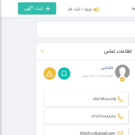
ثبت آگهی
ما
ورود / ثبت نام
اطلاعات تماس
ناشناس
عضو ایرانیاز از 1 ماه پیش
09127480025
02182808888
Khjict110@gmail.com