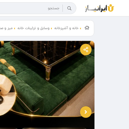
خانه و آشپزخانه
وسایل و تزئینات خانه
میز و صن