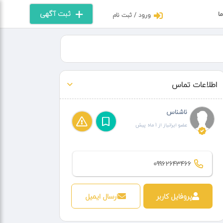
ثبت آگهی
ما
ورود / ثبت نام
اطلاعات تماس
ناشناس
عضو ایرانیاز از 1 ماه پیش
09962643466
پروفایل کاربر
ارسال ایمیل