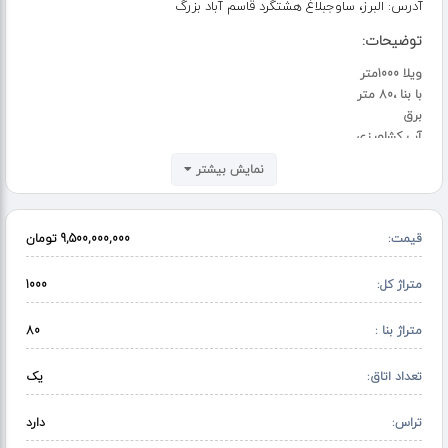
آدرس:
البرز، ساوجبلاغ هشتگرد قاسم آباد بزرگ
توضیحات:
ویلا 1000متر
با بنا ،80 متر
برق
آب کشاورزی
درختان میوه
نمایش بیشتر
نگهبانی
استخر
امنیت
قیمت:
9,500,000,000 تومان
لوکیشن عالی
با بهترین موقعیت
متراژ کل:
1000
متراژ بنا :
80
تعداد اتاق:
یک
تراس:
دارد