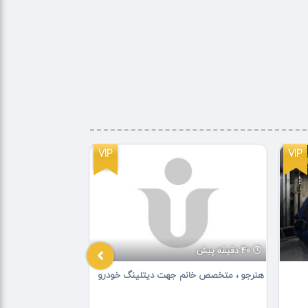
VIP
VIP
40 دقیقه پیش
3 ساعت پیش
هنرجو ، متخصص خانم جهت دیتلینگ خودرو
کارگزار مستقیم ویزا