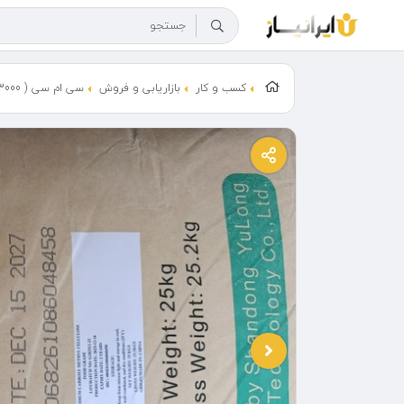
کسب و کار
بازاریابی و فروش
سی ام سی ( CMC 3000 ) و خارجی ، نانو پلاس ، ردفایر