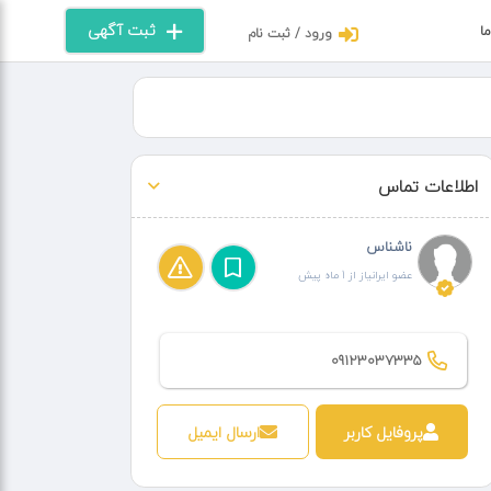
ثبت آگهی
ما
ورود / ثبت نام
اطلاعات تماس
ناشناس
عضو ایرانیاز از 1 ماه پیش
09123037335
پروفایل کاربر
ارسال ایمیل