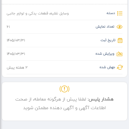
چرا باید از ما خرید کنید؟
چون محصول رو مستقیم از تولیدکننده می‌خری، بدون واسطه و دلال! هم
دسته
وسایل نقلیه
،
قطعات یدکی و لوازم جانبی
قیمتمون عالیه، هم کیفیت کارمون تضمینیه.
تعداد نمایش
61
کاربردهای دیگه این سایه بان:
سایه بان استخرها
سایه بان برای محوطه ویلا و حیاط
تاریخ ثبت
۱۴۰۵/۰۳/۳۱
✅️ارسال به سراسر کشور
ویرایش شده
۱۴۰۵/۰۳/۳۱
برای سفارش و اطلاعات بیشتر پیام بدید
جهش شده
2 هفته پیش
هشدار پلیس:
لطفا پیش از هرگونه معامله، از صحت
اطلاعات آگهی و آگهی دهنده مطمئن شوید