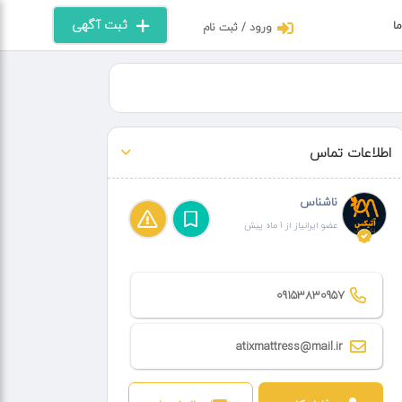
ثبت آگهی
ما
ورود / ثبت نام
اطلاعات تماس
ناشناس
عضو ایرانیاز از 1 ماه پیش
09153830957
atixmattress@mail.ir