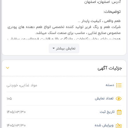
آدرس:
اصفهان، اصفهان
توضیحات:
طعم واقعی ، کیفیت پایدار ...
شرکت طعم و رنگ فریر تولید کننده تخصصی انواع طعم دهنده های پودری
مخصوص صنایع غذایی ، مناسب برای صنعت اسنک میباشد.
همچنین دارای پخش یکنواخت ، ماندگاری بالا و قابلیت فرمولاسیون سفارشی
میباشد.
نمایش بیشتر
لطفا جهت دریافت نمونه و مشاوره فنی با کارشناسان ما در تماس باشید.
جزئیات آگهی
دسته
مواد غذایی
،
خوردنی
تعداد نمایش
105
تاریخ ثبت
۱۴۰۵/۰۳/۳۰
ویرایش شده
۱۴۰۵/۰۳/۳۰