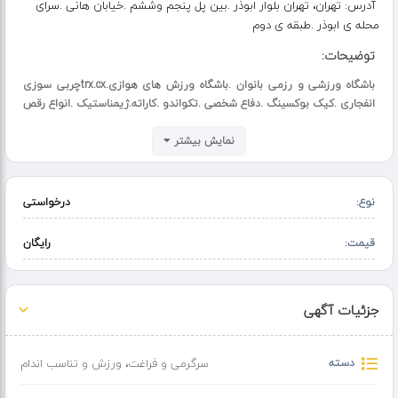
آدرس:
تهران، تهران بلوار ابوذر .بین پل پنجم وششم .خیابان هانی .سرای
محله ی ابوذر .طبقه ی دوم
توضیحات:
باشگاه ورزشی و رزمی بانوان .باشگاه ورزش های هوازی.trx.cxچربی سوزی
انفجاری .کیک بوکسینگ .دفاع شخصی .تکواندو .کاراته.ژیمناستیک .انواع رقص
نمایش بیشتر
نوع:
درخواستی
قیمت:
رایگان
جزئیات آگهی
دسته
سرگرمی و فراغت
،
ورزش و تناسب اندام