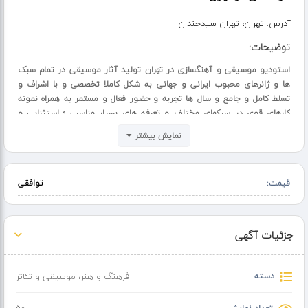
آدرس:
تهران، تهران سیدخندان
توضیحات:
استودیو موسیقی و آهنگسازی در تهران تولید آثار موسیقی در تمام سبک
ها و ژانرهای محبوب ایرانی و جهانی به شکل کاملا تخصصی و با اشراف و
تسلط کامل و جامع و سال ها تجربه و حضور فعال و مستمر به همراه نمونه
کارهای قوی در سبکهای مختلف و تعرفه های بسیار مناسب ؛ استثنایی و
حداقلی
نمایش بیشتر
تولید محتوای فاخر و ارزشمند موسیقی
قیمت:
توافقی
کلیه خدمات در بالاترین کیفیت و کمترین هزبنه:
پک کامل شعر و آهنگ و تنظیم
آهنگسازی و تنظیم روی شعر شما
جزئیات آگهی
تنظیم روی شعر و ملودی شما
کاور و بازخوانی
تنظیم مجدد آهنگ
دسته
فرهنگ و هنر
،
موسیقی و تئاتر
ساخت پادکست و ریمیکس اختصاصی برای برند شما یا برای هدیه به عزیزان
تان