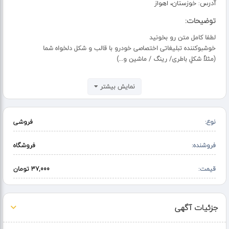
آدرس:
خوزستان، اهواز
توضیحات:
لطفا کامل متن رو بخونید
خوشبوکننده تبلیغاتی اختصاصی خودرو با قالب و شکل دلخواه شما
(مثلاً شکلِ باطری/ رینگ / ماشین و...)
با مجوز رسمی از وزارت فرهنگ و ارشاد اسلامی
نمایش بیشتر
استعلام مجوز / شماره مجوز 14000219
✅ طراحی رایگان
نوع:
فروشی
✅ با قالب دلخواه شما رایگان
✅ کتان وارداتی ضخامت 2 میل
✅ دو طرف لمینت
فروشنده:
فروشگاه
ارسال به سراسر کشور رایگان
قیمت:
37,000 تومان
❌ مناسب تمام کسب و کارها
جزئیات آگهی
✅ سفارش از 500 عدد به بالا پذیرفته می‌شود