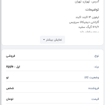
آدرس:
تهران، تهران
توضیحات:
ایفون ۱۴ اکبند اکبند
گارانتی دیجیکالا سرویس
۱۲۸/۶ گیگ سفید
بیمه سامان دارد
رجیستری قانونی
نمایش بیشتر
نات اکتیو
دو سیم
۱۴۶قیمت
نوع:
فروشی
برند:
اپل :: Apple
وضعیت کالا:
نو
فروشنده:
شخص
قیمت:
تومان