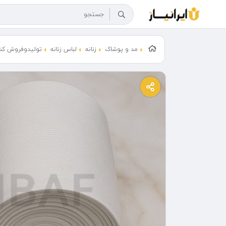
مد و پوشاک
زنانه
لباس زنانه
تولیدوفروش کش سوزنی 10سان