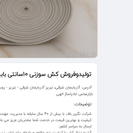
تولیدوفروش کش سوزنی 10سانتی بابهترین قیمت
آدرس:
آذربایجان شرقی، تبریز آذربایجان شرقی - تبریز - 
بازارعباس ابادپاساژ الهی
توضیحات:
کیفیت و بهترین قیمت در خدمت شما مشتریان عزیز می با
ارسال به سراسر کشور:
آیا به دنبال کش با کیفیت ،نرم مقاوم و بادوام برای لباس زی