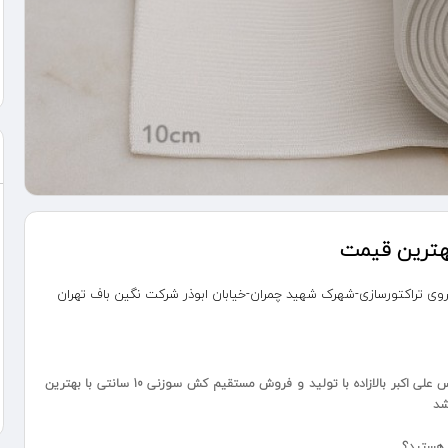
روبروی تراکتورسازی-شهرک شهید چمران-خیابان ابوذر شرکت نگین باف تهران
شرکت نگین باف با بیش از 40 سال سابقه با مدیریت مهندس علی اکبر بالازاده با تولید و فروش مستقیم کش سوزنی 10 سانتی با بهترین
شد
ر هستید؟