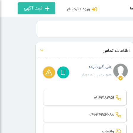
ثبت آگهی
ما
ورود / ثبت نام
اطلاعات تماس
علی اکبربالازاده
عضو ایرانیاز از 1 ماه پیش
09142182959
041-34254688
واتساپ