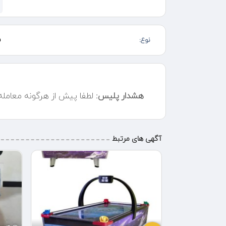
✅️ امکان انتخاب پانسیون ۲روز ،۳روز ، ۴روز و ۵ روز در هفته
✅️ هر روز برای دختران و پسران ۶ تا ۱۴ سال
✅️ به همراه ناهار گرم ، لباس ، بیمه
نوع:
ف
✅️ سرویس ایاب و ذهاب
✅️ پذیرش فرزندان از ساعت ۶:۳۰ صبح
✅️ زمان کلاس ها از ساعت ۸ الی ۱۵
✅️ نگهداری رایگان از ساعت ۱۵ الی ۱۷
✅️ دوره تابستانی : ۶ تیرماه الی ۲۰ شهریورماه
هشدار پلیس:
لطفا پیش از هرگونه معامل
✅️ زمان ثبت نام : هر روز از ساعت ۹ الی ۱۹ (روزهای تعطیل از ساعت ۱۰ الی ۱۹)
✅️ شماره تماس :
۰۹۱۲۴۰۲۶۹۷۸
۰۹۱۲۶۰۶۴۱۸۱
آگهی های مرتبط
۰۹۳۹۸۳۴۷۷۲۳
.
????‍♂️⚽️????????????????????????♟️????????