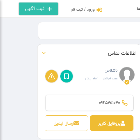
ثبت آگهی
ما
ورود / ثبت نام
اطلاعات تماس
ناشناس
عضو ایرانیاز از 1 ماه پیش
09915251040
پروفایل کاربر
ارسال ایمیل