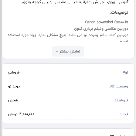
آدرس:
تهران، تجریش زعفرانیه خیابان مقدس اردبیلی کوچه وثوق
توضیحات:
Canon powershot Sx500 is
دوربین عکاسی وفیلم برداری کنون
دوربین کاملا سالم ودرحد نو می باشد. هیچ مشکلی ندارد. زیاد مورد استفاده
نبوده
16مگاپیکسل
نمایش بیشتر
فیلم برداری HD
بسیار با کیفیت عالی
دوعدد باطری، لنز، شارژر، بند کنون،
نوع:
فروشی
کیف مخصوص. وپایه دوربین
به قیمت خیلی مناسب به فروش میرسه
تخفیف جزئی پایه معامله
وضعیت کالا:
درحد نو
فروشنده:
شخص
قیمت:
14,000,000 تومان