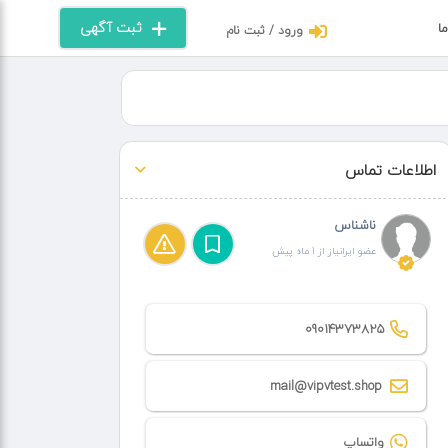
ثبت آگهی
ما
ورود / ثبت نام
اطلاعات تماس
ناشناس
عضو ایرانیاز از 1 ماه پیش
09014373825
mail@vipvtest.shop
واتساپ