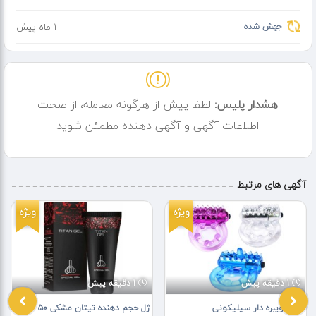
◀️هدف ما تنها فروش محصول نیست؛ در طول روند استفاده نیز پاسخگوی
سوالات شما خواهیم بود و شما را تا پایان دوره مصرف همراهی می‌کنیم.
جهش شده
1 ماه پیش
جهت دریافت اطلاعات بیشتر، نحوه مصرف و ثبت سفارش پیام ارسال فرمایید.
⏪️هزینه پستی طبق تعرفه پست ۱۵۰/۰۰۰ تومان میباشید که در قیمت
محصول لحاظ شده است.
هشدار پلیس:
لطفا پیش از هرگونه معامله، از صحت
اطلاعات آگهی و آگهی دهنده مطمئن شوید
آگهی های مرتبط
ویژه
ویژه
1 دقیقه پیش
1 دقیقه پیش
حلقه ویبره دار سیلیکونی
ژل حجم دهنده تیتان مشکی ۵۰