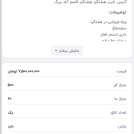
آدرس:
البرز، هشتگرد هشتگرد قاسم آباد بزرگ
توضیحات:
ویلا فروشی در هشتگرد
ساوجبلاغ
داری استخر فعال
درختان 60 ساله
شهرکی نگهبان 24 ساعته
نمایش بیشتر
جای بسیار دنج امنیت
قیمت:
7,500,000,000 تومان
متراژ کل:
500
متراژ بنا :
60
تعداد اتاق:
یک
تراس:
دارد