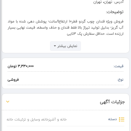
آدرس:
تهران، تهران
توضیحات:
فروش ویژه قندان چوب گردو قطر10 ارتفاع9سانت- پوشش دهی شده با مواد
آب گریز- بدلیل تولید تیراژ بالا فقط قندان و حذف واسطه، قیمت نهایی بسیار
ارزنده است. حداقل سفارش پک 3تایی
نمایش بیشتر
قیمت:
3,330,000 تومان
نوع:
فروشی
جزئیات آگهی
دسته
خانه و آشپزخانه
،
وسایل و تزئینات خانه