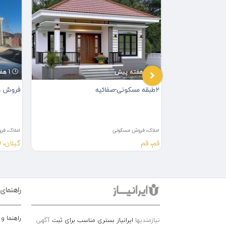
3 هفته پیش
1 هفته پیش
خانه شخصی سازکلیدنخورده۳خواب محیط آرام
۲طبقه مسکونی-صفائیه
فروش وی
املاک، فروش مسکونی
املاک، ف
قم، قم
گیلان، 
راهنمای
راهنما و
نیازمندیها
ایرانیاز بستری مناسب برای ثبت
آگهی