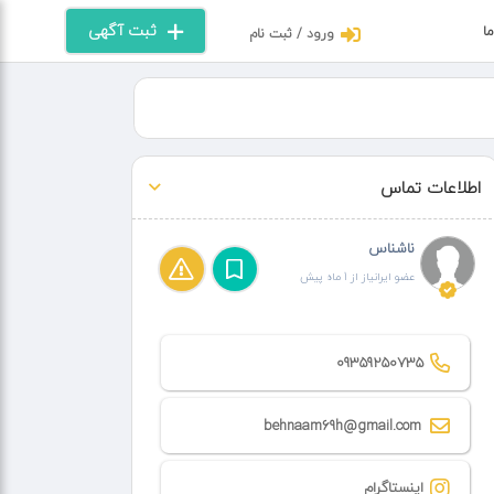
ثبت آگهی
ما
ورود / ثبت نام
اطلاعات تماس
ناشناس
عضو ایرانیاز از 1 ماه پیش
09359250735
behnaam69h@gmail.com
اینستاگرام